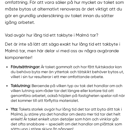
omfattning. För att vara säker på hur mycket av taket som
måste bytas ut alternativt renoveras är det viktigt att du
gör en grundlig undersökning av taket innan du sätter
igång arbetet.
Vad avgör hur lång tid ett takbyte i Malmö tar?
Det är inte så lätt att säga exakt hur lång tid ett takbyte i
Malmö tar, men här delar vi med oss av några avgörande
komponenter!
Förutsättningar:
Är taket gammalt och har fått fuktskador kan
du behöva byta mer än yttertak och tätskikt behöver bytas ut,
vilket i sin tur resulterar i ett mer omfattande arbete.
Taklutning:
Beroende på vilken typ av tak det handlar om och
vilken lutning som råder tar det längre eller kortare tid att
genomföra arbetet, också höjden på fastigheten spelar roll när
det kommer till att förflytta materialet.
Yta:
Takets storlek avgör hur lång tid det tar att byta ditt tak i
Malmö, ju större yta det handlar om desto mer tid tar det helt
enkelt! Är taket enkelt utan detaljer som hörn och vinklar går
det ofta snabbare – speciellt om det handlar om plåttak som
sätts upp i större skivor åt gången!